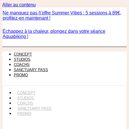
Aller au contenu
Ne manquez pas l\'offre Summer Vibes : 5 sessions à 89€,
profitez-en maintenant !
Échappez à la chaleur, plongez dans votre séance
Aquabiking !
CONCEPT
STUDIOS
COACHS
SANCTUARY PASS
PROMO
CONCEPT
STUDIOS
COACHS
SANCTUARY PASS
PROMO