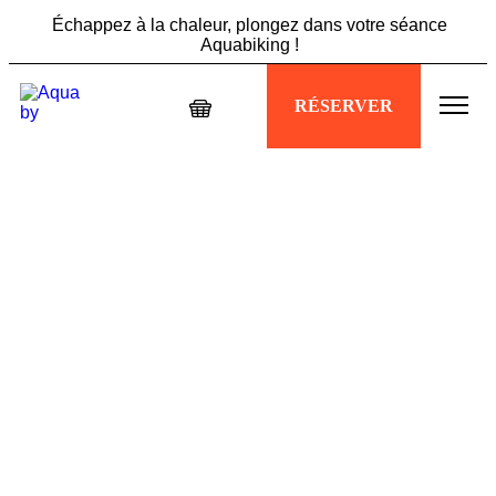
Échappez à la chaleur, plongez dans votre séance
Aquabiking !
Ne manquez pas l'offre Summer Vibes : 5 sessions à 89€,
RÉSERVER
profitez-en maintenant !
Échappez à la chaleur, plongez dans votre séance
Aquabiking !