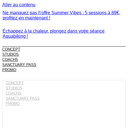
Aller au contenu
Ne manquez pas l\'offre Summer Vibes : 5 sessions à 89€,
profitez-en maintenant !
Échappez à la chaleur, plongez dans votre séance
Aquabiking !
CONCEPT
STUDIOS
COACHS
SANCTUARY PASS
PROMO
CONCEPT
STUDIOS
COACHS
SANCTUARY PASS
PROMO