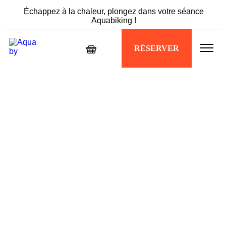
Échappez à la chaleur, plongez dans votre séance
Aquabiking !
Ne manquez pas l'offre Summer Vibes : 5 sessions à 89€,
RÉSERVER
profitez-en maintenant !
Échappez à la chaleur, plongez dans votre séance
Aquabiking !