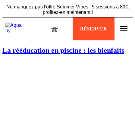
Ne manquez pas l'offre Summer Vibes : 5 sessions à 89€,
profitez-en maintenant !
Échappez à la chaleur, plongez dans votre séance
RÉSERVER
Aquabiking !
Ne manquez pas l'offre Summer Vibes : 5 sessions à 89€,
La rééducation en piscine : les bienfaits
profitez-en maintenant !