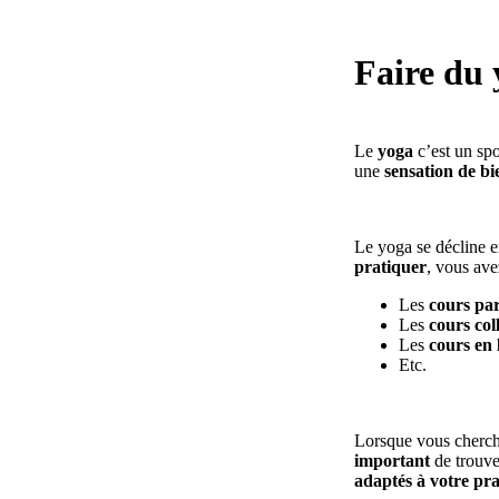
Faire du 
Le
yoga
c’est un spo
une
sensation de bi
Le yoga se décline 
pratiquer
, vous ave
Les
cours par
Les
cours coll
Les
cours en 
Etc.
Lorsque vous cherche
important
de trouv
adaptés à votre pr