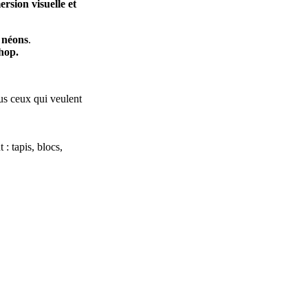
rsion visuelle et
s
néons
.
hop.
ous ceux qui veulent
: tapis, blocs,