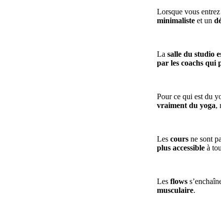
Lorsque vous entre
minimaliste
et un
d
La
salle du studio e
par les coachs qui 
Pour ce qui est du y
vraiment du yoga
,
Les
cours
ne sont pa
plus accessible
à tou
Les
flows
s’enchaîn
musculaire
.