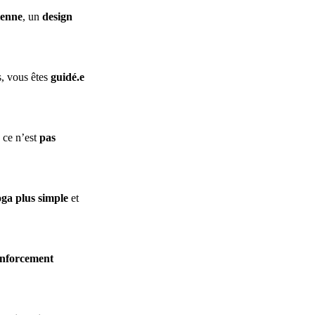
ienne
, un
design
s, vous êtes
guidé.e
, ce n’est
pas
ga plus simple
et
enforcement