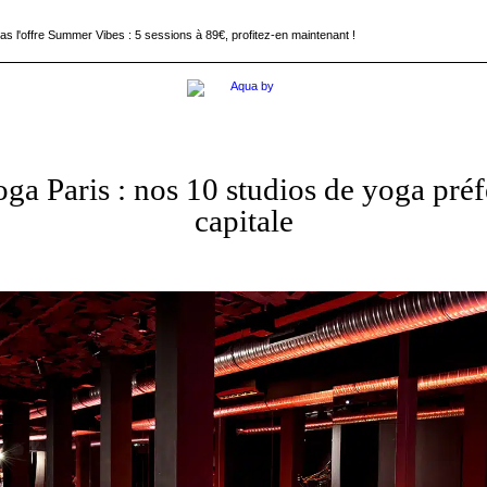
 l'offre Summer Vibes : 5 sessions à 89€, profitez-en maintenant !
pez à la chaleur, plongez dans votre séance Aquabiking !
 l'offre Summer Vibes : 5 sessions à 89€, profitez-en maintenant !
ga Paris : nos 10 studios de yoga préf
capitale