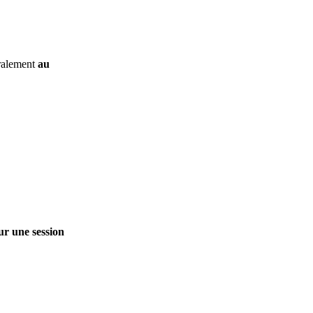
éralement
au
ur une session