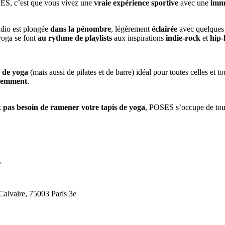
SES, c’est que vous vivez une
vraie expérience sportive
avec une
imme
udio est plongée
dans la pénombre
, légèrement
éclairée
avec quelque
yoga se font
au rythme de playlists
aux inspirations
indie-rock
et
hip-
o de yoga
(mais aussi de pilates et de barre) idéal pour toutes celles et t
éremment
.
z
pas besoin de ramener votre tapis de yoga
, POSES s’occupe de tout 
E
 Calvaire, 75003 Paris 3e