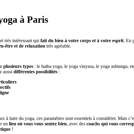
yoga à Paris
rt très intéressant qui
fait du bien à votre corps et à votre esprit
. En 
en-être et de relaxation
très agréable.
en
plusieurs types
: le hatha yoga, le yoga vinyasa, le yoga ashtanga, et
z aussi
différentes possibilités
:
ticuliers
ectifs
ligne
z à faire du yoga, ces paramètres sont essentiels à considérer. Mais c’es
er un
lieu où vous vous sentez bien
, avec des
coachs qui vous corres
atique
!