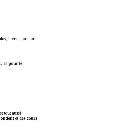
plus, il vous procure
c. Et
pour le
t tout aussi
pondent
et des
cours