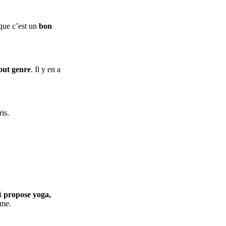
que c’est un
bon
out genre
. Il y en a
is.
i
propose yoga,
lme.