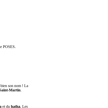
e POSES.
nt bien son nom ! La
 Saint-Martin
.
a
et du
hatha
. Les