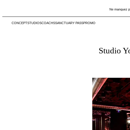
Ne manquez pas
CONCEPT
STUDIOS
COACHS
SANCTUARY PASS
PROMO
Échap
Ne manquez pas
Studio Yo