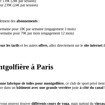
r 139€ (28€ par session)
our 239€ (24€ par session)
lement des
abonnements
:
 semaine pour 18€ par semaine (engagement 3 mois)
r semaine pour 79€ par mois (engagement 12 mois)
sur les tarifs
et les autres
offres
, allez directement sur le
site internet
d
tgolfière à Paris
nne fabrique de toiles pour montgolfière
, ce club de sport privé tie
uve dans un
bâtiment avec une grande verrière
juste
à côté du canal
 vous pouvez trouver
différents cours de yoga
, mais surtout du
vinyas