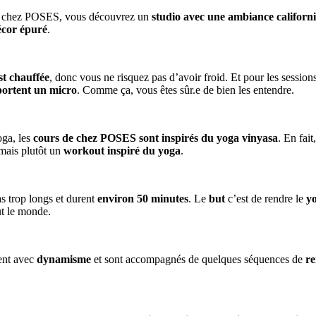
z chez POSES, vous découvrez un
studio avec une ambiance californ
écor épuré
.
st chauffée
, donc vous ne risquez pas d’avoir froid. Et pour les session
portent un micro
. Comme ça, vous êtes sûr.e de bien les entendre.
oga, les
cours de chez POSES sont inspirés du yoga vinyasa
. En fait
 mais plutôt un
workout inspiré du yoga
.
s trop longs et durent
environ 50 minutes
. Le
but
c’est de rendre le
yo
t le monde.
ent avec
dynamisme
et sont accompagnés de quelques séquences de
r