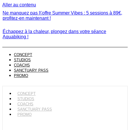
Aller au contenu
Ne manquez pas l\'offre Summer Vibes : 5 sessions à 89€,
profitez-en maintenant !
Échappez à la chaleur, plongez dans votre séance
Aquabiking !
CONCEPT
STUDIOS
COACHS
SANCTUARY PASS
PROMO
CONCEPT
STUDIOS
COACHS
SANCTUARY PASS
PROMO