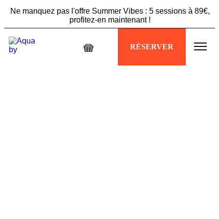
Ne manquez pas l'offre Summer Vibes : 5 sessions à 89€,
profitez-en maintenant !
Échappez à la chaleur, plongez dans votre séance
RÉSERVER
Aquabiking !
Ne manquez pas l'offre Summer Vibes : 5 sessions à 89€,
profitez-en maintenant !