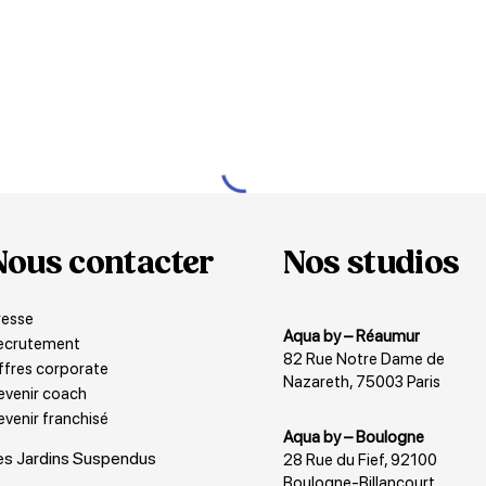
Nous contacter
Nos studios
resse
Aqua by – Réaumur
ecrutement
82 Rue Notre Dame de
ffres corporate
Nazareth, 75003 Paris
evenir coach
venir franchisé
Aqua by – Boulogne
es Jardins Suspendus
28 Rue du Fief, 92100
Boulogne-Billancourt