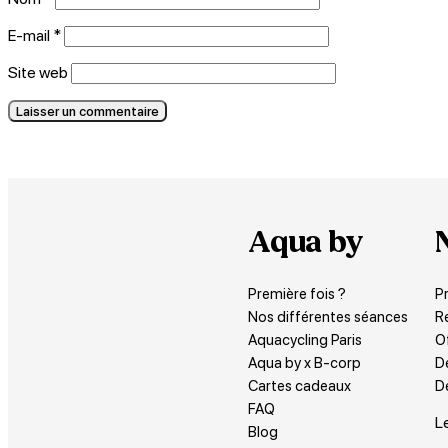
E-mail
*
Site web
Aqua by
Première fois ?
P
Nos différentes séances
R
Aquacycling Paris
O
Aqua by x B-corp
D
Cartes cadeaux
De
FAQ
L
Blog