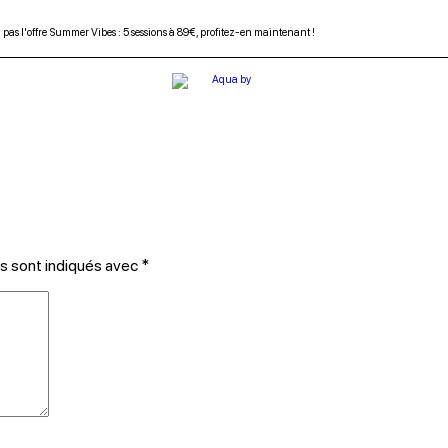
as l'offre Summer Vibes : 5 sessions à 89€, profitez-en maintenant !
appez à la chaleur, plongez dans votre séance Aquabiking !
as l'offre Summer Vibes : 5 sessions à 89€, profitez-en maintenant !
s sont indiqués avec
*