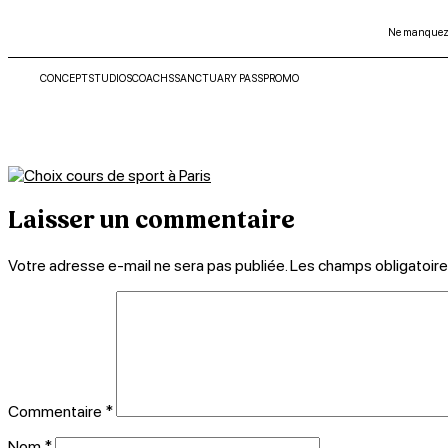
Ne manquez p
CONCEPT
STUDIOS
COACHS
SANCTUARY PASS
PROMO
Éch
Ne manquez p
Laisser un commentaire
Votre adresse e-mail ne sera pas publiée.
Les champs obligatoire
Commentaire
*
Nom
*