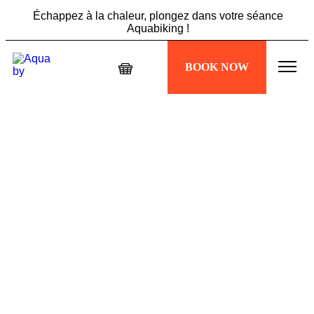
Échappez à la chaleur, plongez dans votre séance
Aquabiking !
Ne manquez pas l'offre Summer Vibes : 5 sessions à 89€,
BOOK NOW
profitez-en maintenant !
Échappez à la chaleur, plongez dans votre séance
Aquabiking !