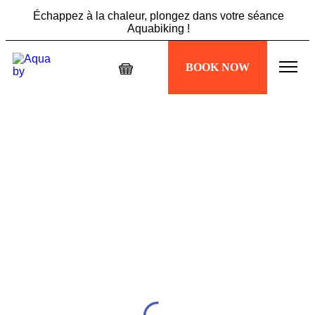
Échappez à la chaleur, plongez dans votre séance
Aquabiking !
Ne manquez pas l'offre Summer Vibes : 5 sessions à 89€,
BOOK NOW
profitez-en maintenant !
Échappez à la chaleur, plongez dans votre séance
Aquabiking !